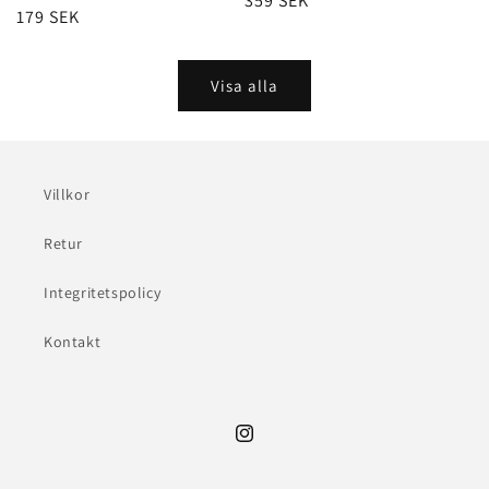
Ordinarie
359 SEK
Ordinarie
179 SEK
pris
pris
Visa alla
Villkor
Retur
Integritetspolicy
Kontakt
Instagram