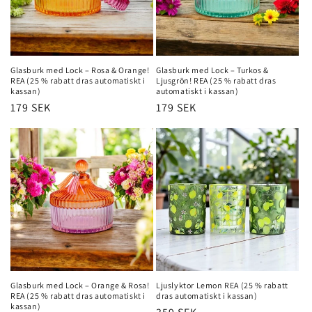
Glasburk med Lock – Rosa & Orange!
Glasburk med Lock – Turkos &
REA (25 % rabatt dras automatiskt i
Ljusgrön! REA (25 % rabatt dras
kassan)
automatiskt i kassan)
Ordinarie
179 SEK
Ordinarie
179 SEK
pris
pris
Glasburk med Lock – Orange & Rosa!
Ljuslyktor Lemon REA (25 % rabatt
REA (25 % rabatt dras automatiskt i
dras automatiskt i kassan)
kassan)